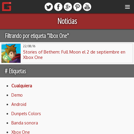
Noticias
Filtrando por etiqueta "Xbox One"
22/08/16
Stories of Bethem: Full Moon el 2 de septiembre en
Xbox One
# Etiquetas
Cualquiera
Demo
Android
Dunpets Colors
Banda sonora
Xbox One