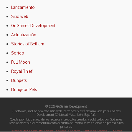
Lanzamiento
Sitio web
GuGames Development
Actualización
Stories of Bethem
Sorteo
Full Moon
Royal Thief
Dunpets
Dungeon Pets
© 2026 GuGames Development
El software, incluyendo este sitio web, pertenece y está desarrollado por GuGames
Development (Cristóbal Mata, Jaén, España).
Queda prohibido el uso de los recursos y productos creados y publicados por GuGames
Development sin el consentimiento explícito del mismo salvo en casos de prensa o uso
personal.
Términos de Servicio, Privacidad y Cookies
-
Contacto
-
Centro de Soporte
-
GuGames