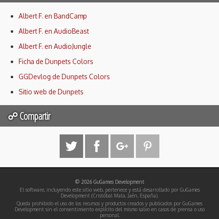
Albert F. en BandCamp
Albert F. en AudioBeast
Albert F. en AudioJungle
Ficha de Dunpets Colors
GGDevlog de Dunpets Colors
Sitio web de Dunpets
☍ Compartir
© 2026 GuGames Development
El software, incluyendo este sitio web, pertenece y está desarrollado por GuGames
Development (Cristóbal Mata, Jaén, España).
Queda prohibido el uso de los recursos y productos creados y publicados por GuGames
Development sin el consentimiento explícito del mismo salvo en casos de prensa o uso
personal.