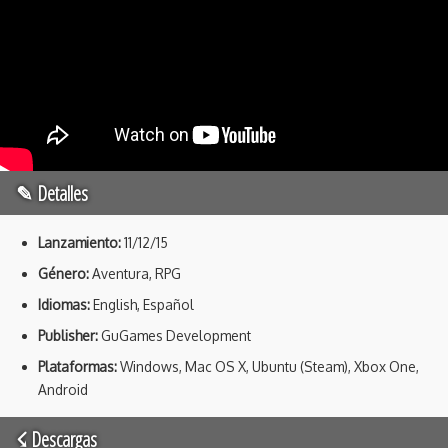
✎ Detalles
Lanzamiento:
11/12/15
Género:
Aventura, RPG
Idiomas:
English, Español
Publisher:
GuGames Development
Plataformas:
Windows, Mac OS X, Ubuntu (Steam), Xbox One,
Android
☇ Descargas